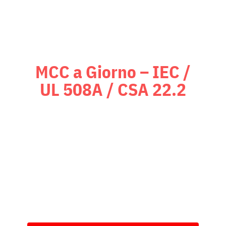
MCC a Giorno – IEC /
UL 508A / CSA 22.2
Quadri di automazione a giorno
conformi agli standard UL 508A /
CSA 22.2, supportati da una
certificazione proprietaria per USA
e Canada, per garantire la piena
conformità alle normative locali.