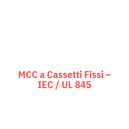
risposta fino a 14 ms, per garantire
la massima sicurezza e continuità
operativa.
MCC a Cassetti Fissi –
IEC / UL 845
Quadri MCC (Motor Control Centers)
certificati
UL 845
e Arc-Flash,
ideali dove modularità fissa e alta
affidabilità sono requisiti