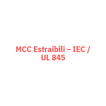
fondamentali.
MCC Estraibili – IEC /
UL 845
Quadri MCC estraibili che
combinano flessibilità e
sostituzione rapida dei moduli,
riducendo al minimo i tempi di
fermo impianto.