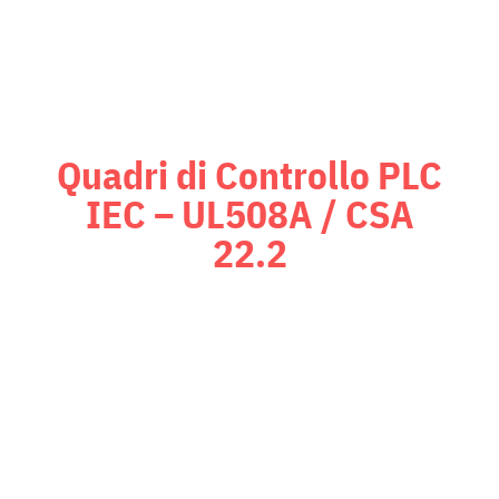
Controllo PLC
Quadri di Controllo PLC
IEC – UL508A / CSA
22.2
Quadri di controllo PLC certificati
UL508A / CSA 22.2
, compatibili
con logiche Siemens o Rockwell e
sistemi SCADA. Ogni quadro è
collaudato internamente per
garantire affidabilità, efficienza