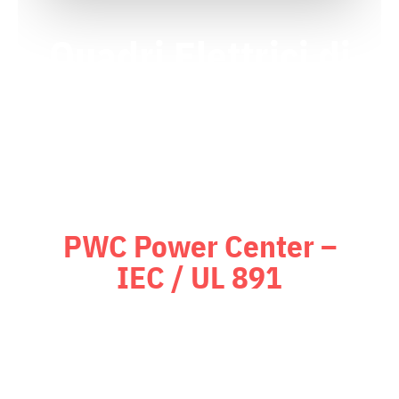
Quadri Elettrici di
Bassa Tensione
(LV)
PWC Power Center –
IEC / UL 891
Power Center certificati
UL 891
,
dotati di sistemi di mitigazione
dell’arco elettrico con tempi di