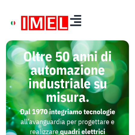
Oltre 50 anni di
automazione
industriale su
misura.
Dal 1970
integriamo
tecnologie
all’avanguardia per progettare e
realizzare
quadri
elettrici