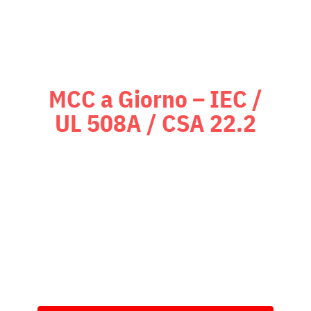
MCC a Giorno – IEC /
UL 508A / CSA 22.2
Quadri di automazione a giorno
conformi agli standard UL 508A /
CSA 22.2, supportati da una
certificazione proprietaria per USA
e Canada, per garantire la piena
conformità alle normative locali.