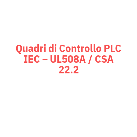
Controllo PLC
Quadri di Controllo PLC
IEC – UL508A / CSA
22.2
Quadri di controllo PLC certificati
UL508A / CSA 22.2
, compatibili
con logiche Siemens o Rockwell e
sistemi SCADA. Ogni quadro è
collaudato internamente per
garantire affidabilità, efficienza