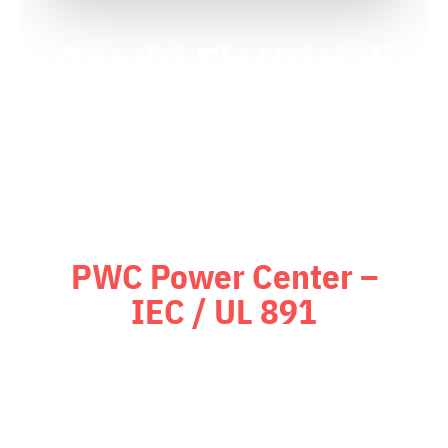
Quadri Elettrici di
Bassa Tensione
(LV)
PWC Power Center –
IEC / UL 891
Power Center certificati
UL 891
,
dotati di sistemi di mitigazione
dell’arco elettrico con tempi di