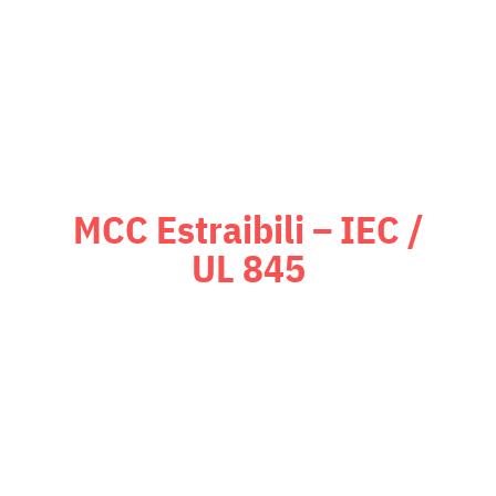
fondamentali.
MCC Estraibili – IEC /
UL 845
Quadri MCC estraibili che
combinano flessibilità e
sostituzione rapida dei moduli,
riducendo al minimo i tempi di
fermo impianto.