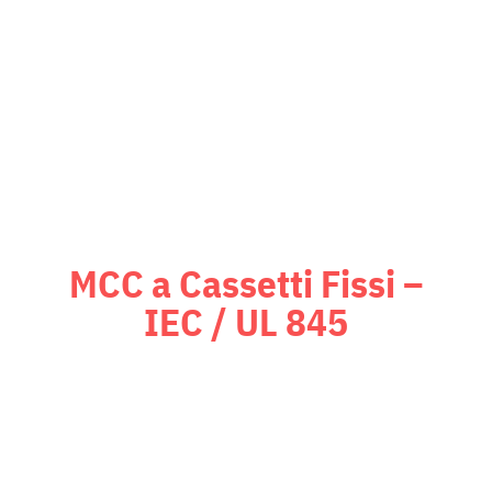
risposta fino a 14 ms, per garantire
la massima sicurezza e continuità
operativa.
MCC a Cassetti Fissi –
IEC / UL 845
Quadri MCC (Motor Control Centers)
certificati
UL 845
e Arc-Flash,
ideali dove modularità fissa e alta
affidabilità sono requisiti