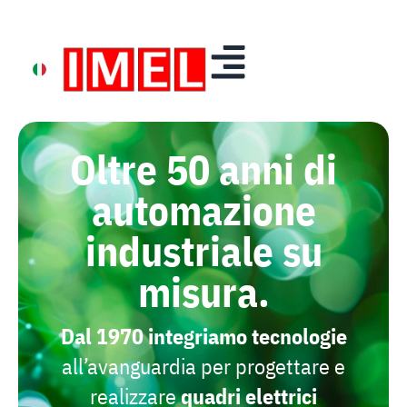
Oltre 50 anni di
automazione
industriale su
misura.
Dal 1970
integriamo
tecnologie
all’avanguardia per progettare e
realizzare
quadri
elettrici